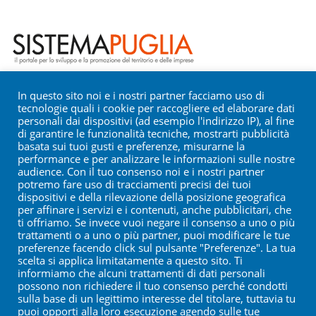
Le ultimissime
In questo sito noi e i nostri partner facciamo uso di
tecnologie quali i cookie per raccogliere ed elaborare dati
personali dai dispositivi (ad esempio l'indirizzo IP), al fine
Si è verificato un errore; probabilmente il feed non è attivo.
di garantire le funzionalità tecniche, mostrarti pubblicità
Riprovare più tardi.
basata sui tuoi gusti e preferenze, misurarne la
performance e per analizzare le informazioni sulle nostre
audience. Con il tuo consenso noi e i nostri partner
potremo fare uso di tracciamenti precisi dei tuoi
dispositivi e della rilevazione della posizione geografica
per affinare i servizi e i contenuti, anche pubblicitari, che
ti offriamo. Se invece vuoi negare il consenso a uno o più
trattamenti o a uno o più partner, puoi modificare le tue
preferenze facendo click sul pulsante "Preferenze". La tua
scelta si applica limitatamente a questo sito. Ti
A.S.I. CONSORZIO PER L'AREA DI SVILUPPO
informiamo che alcuni trattamenti di dati personali
INDUSTRIALE DI TARANTO
possono non richiedere il tuo consenso perché condotti
sulla base di un legittimo interesse del titolare, tuttavia tu
Via Gobetti, 5 - 74100 Taranto
puoi opporti alla loro esecuzione agendo sulle tue
Tel. 099-7793842 / 099-792066 Fax 099-4004053 P.I.