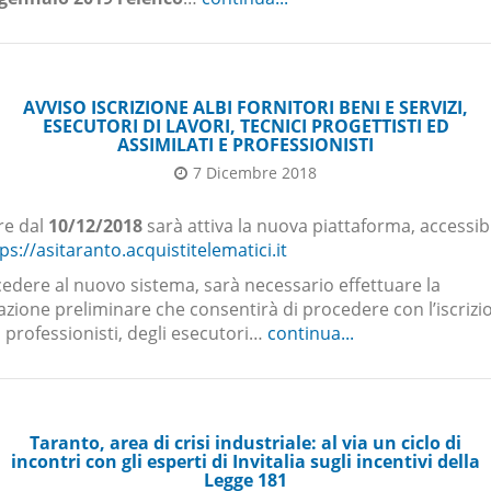
AVVISO ISCRIZIONE ALBI FORNITORI BENI E SERVIZI,
ESECUTORI DI LAVORI, TECNICI PROGETTISTI ED
ASSIMILATI E PROFESSIONISTI
7 Dicembre 2018
re dal
10/12/2018
sarà attiva la nuova piattaforma, accessibi
ps://asitaranto.acquistitelematici.it
edere al nuovo sistema, sarà necessario effettuare la
azione preliminare che consentirà di procedere con l’iscrizio
i professionisti, degli esecutori…
continua...
Taranto, area di crisi industriale: al via un ciclo di
incontri con gli esperti di Invitalia sugli incentivi della
Legge 181