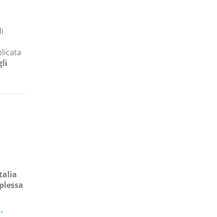
i
licata
gli
talia
mplessa
-