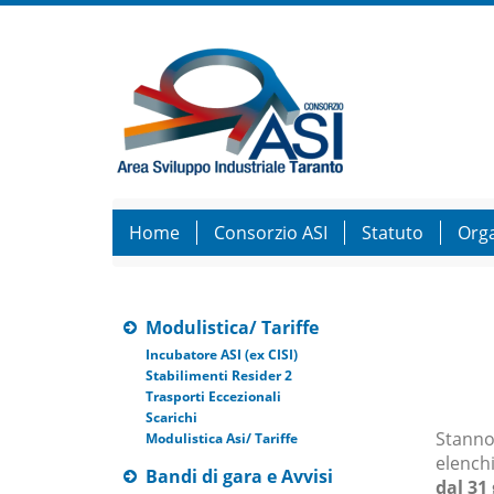
Home
Consorzio ASI
Statuto
Org
Modulistica/ Tariffe
Incubatore ASI (ex CISI)
Stabilimenti Resider 2
Trasporti Eccezionali
Scarichi
Stanno
Modulistica Asi/ Tariffe
elenchi
Bandi di gara e Avvisi
dal 31