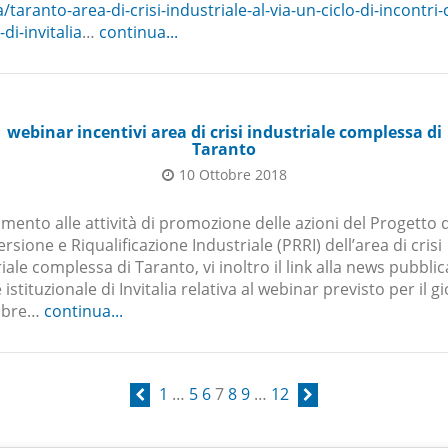
taranto-area-di-crisi-industriale-al-via-un-ciclo-di-incontri-c
-di-invitalia
…
continua...
webinar incentivi area di crisi industriale complessa di
Taranto
10 Ottobre 2018
rimento alle attività di promozione delle azioni del Progetto d
rsione e Riqualificazione Industriale (PRRI) dell’area di crisi
iale complessa di Taranto, vi inoltro il link alla news pubblic
 istituzionale di Invitalia relativa al webinar previsto per il g
obre…
continua...
1
…
5
6
7
8
9
…
12