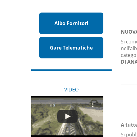
Albo Fornitori
NUOVA
Si com
Gare Telematiche
nell’al
categor
DI AN
VIDEO
A tutt
Si pub