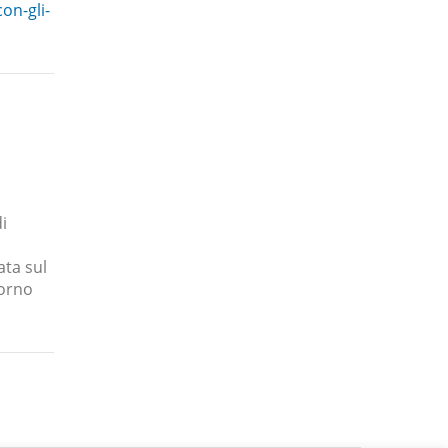
on-gli-
i
ata sul
iorno