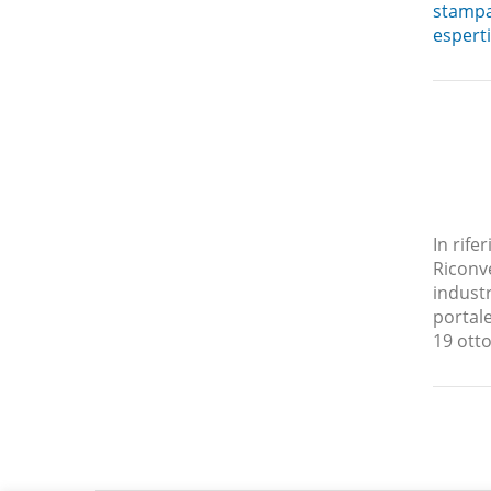
stampa/
esperti
In rife
Riconve
industr
portale
19 ott