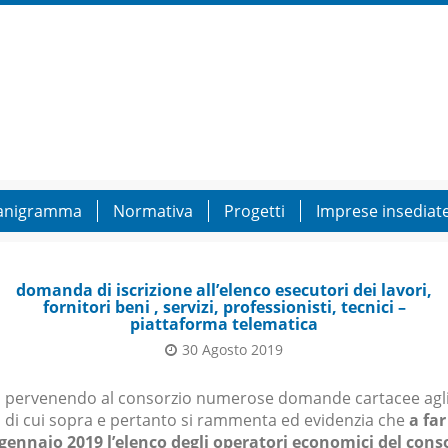
anigramma
Normativa
Progetti
Imprese insediat
domanda di iscrizione all’elenco esecutori dei lavori,
fornitori beni , servizi, professionisti, tecnici –
piattaforma telematica
30 Agosto 2019
 pervenendo al consorzio numerose domande cartacee agl
 di cui sopra e pertanto si rammenta ed evidenzia che
a far
 gennaio 2019 l’elenco degli operatori economici del cons