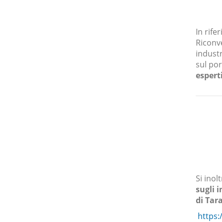
In rife
Riconve
industr
sul por
espert
Si inol
sugli i
di Tar
https: