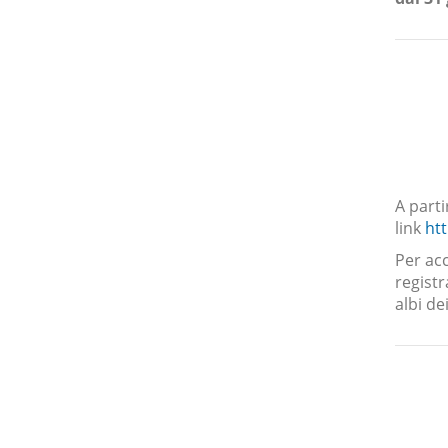
A parti
link
htt
Per acc
registr
albi de