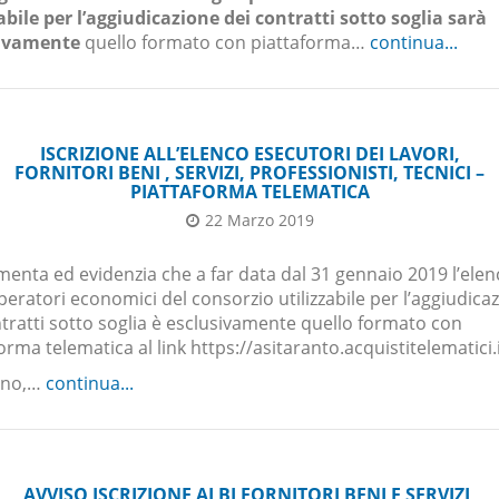
abile per l’aggiudicazione dei contratti sotto soglia sarà
sivamente
quello formato con piattaforma…
continua...
ISCRIZIONE ALL’ELENCO ESECUTORI DEI LAVORI,
FORNITORI BENI , SERVIZI, PROFESSIONISTI, TECNICI –
PIATTAFORMA TELEMATICA
22 Marzo 2019
enta ed evidenzia che a far data dal 31 gennaio 2019 l’elen
peratori economici del consorzio utilizzabile per l’aggiudica
tratti sotto soglia è esclusivamente quello formato con
orma telematica al link https://asitaranto.acquistitelematici.
tano,…
continua...
AVVISO ISCRIZIONE ALBI FORNITORI BENI E SERVIZI,