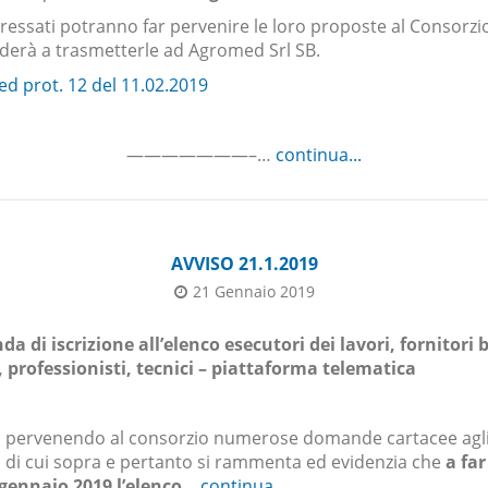
eressati potranno far pervenire le loro proposte al Consorzi
derà a trasmetterle ad Agromed Srl SB.
d prot. 12 del 11.02.2019
———————–…
continua...
AVVISO 21.1.2019
21 Gennaio 2019
 di iscrizione all’elenco esecutori dei lavori, fornitori b
, professionisti, tecnici – piattaforma telematica
 pervenendo al consorzio numerose domande cartacee agl
 di cui sopra e pertanto si rammenta ed evidenzia che
a far
 gennaio 2019 l’elenco
…
continua...