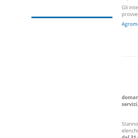
Gli int
provve
Agrome
domanda
servizi
Stanno
elenchi
dal 31