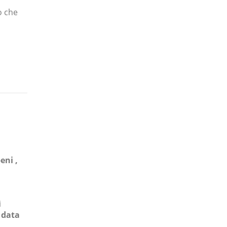
o che
eni ,
i
 data