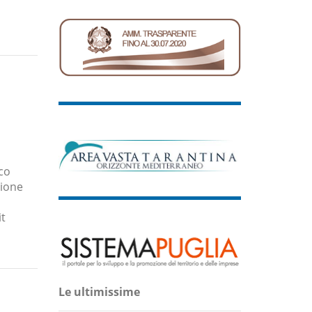
co
zione
it
Le ultimissime