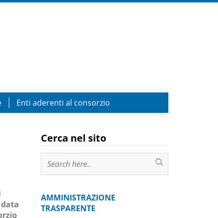
e
Enti aderenti al consorzio
Cerca nel sito
i
AMMINISTRAZIONE
 data
TRASPARENTE
orzio